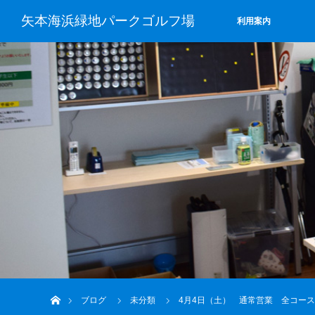
矢本海浜緑地パークゴルフ場
利用案内
ホーム
ブログ
未分類
4月4日（土） 通常営業 全コース