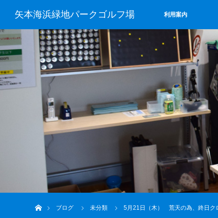
矢本海浜緑地パークゴルフ場
利用案内
ホーム
ブログ
未分類
5月21日（木） 荒天の為、終日